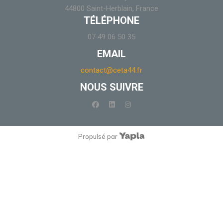
44800 Saint-Herblain, France
TÉLÉPHONE
07 49 06 50 35
EMAIL
contact@ceta44.fr
NOUS SUIVRE
facebook
linkedin
instagram
Propulsé par